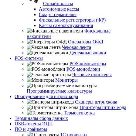
Онлайн-кассы
Автономные кассы
Смарт-терминалы
Фискальные регистраторы (ФР)
Кассы самообслуживания
Фискальные
накопители
Операторы ОФД
Чековая лента
Денежные ящики
POS-системы
POS-компьютеры
POS-моноблоки
Чековые принтеры
Мониторы
Программируемые клавиатуры
Оборудование для штрих-кода
Сканеры штрихкода
Принтеры штрих-кода
Термоэтикетка
Терминалы сбора данных
USB-токены ЭЦП
ПО и драйверы
1С продукты