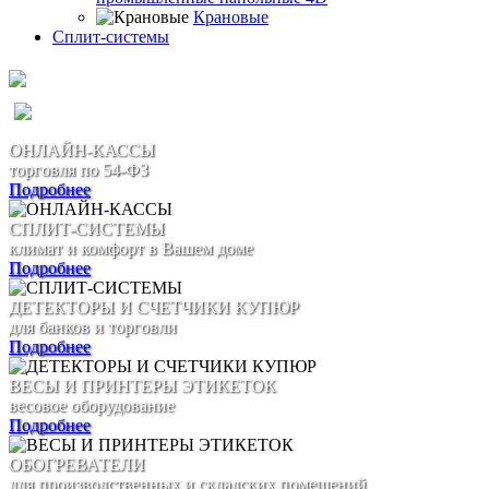
Крановые
Сплит-системы
ОНЛАЙН-КАССЫ
торговля по 54-ФЗ
Подробнее
СПЛИТ-СИСТЕМЫ
климат и комфорт в Вашем доме
Подробнее
ДЕТЕКТОРЫ И СЧЕТЧИКИ КУПЮР
для банков и торговли
Подробнее
ВЕСЫ И ПРИНТЕРЫ ЭТИКЕТОК
весовое оборудование
Подробнее
ОБОГРЕВАТЕЛИ
для производственных и складских помещений